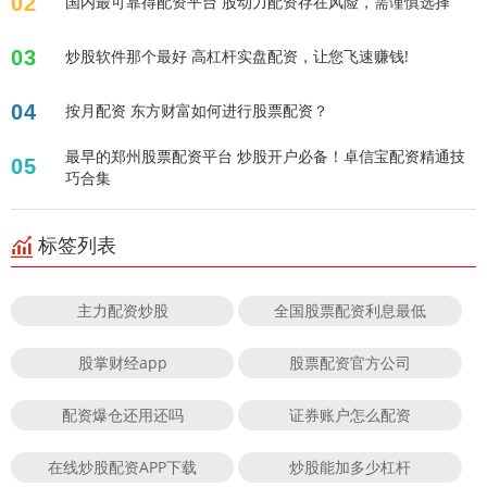
02
国内最可靠得配资平台 股动力配资存在风险，需谨慎选择
03
炒股软件那个最好 高杠杆实盘配资，让您飞速赚钱!
04
按月配资 东方财富如何进行股票配资？
最早的郑州股票配资平台 炒股开户必备！卓信宝配资精通技
05
巧合集
标签列表
主力配资炒股
全国股票配资利息最低
股掌财经app
股票配资官方公司
配资爆仓还用还吗
证券账户怎么配资
在线炒股配资APP下载
炒股能加多少杠杆