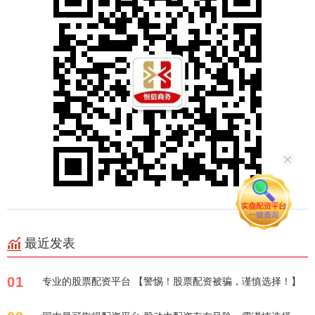
最近发表
01
专业的股票配资平台 【警惕！股票配资被骗，谨慎选择！】