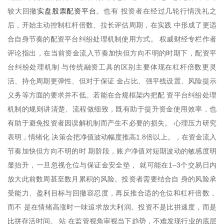
实盘股票配资平台
较大回撤
。也有 投资者在经过几轮行情洗礼之
后，开始主动控制杠杆倍数、拉长评估周期，在实践 中形成了更适
合自身节奏的配资平台纠纷处理机制使用方式。 权威财经专栏作者
评论指出，在当前资金流入节奏加快但方向不明的时期下，配资平
台纠纷处理机制 与传统融资工具的区别主要体现在杠杆倍数更灵
活、持仓周期更弹性、但对于保证 金占比、强平线设置、风险提示
义务等方面的要求并不低。若能在合规框架内把配 资平台纠纷处理
机制的规则讲清楚、流程做细致，既有助于提升资金使用效率，也
有助于避免投资者因误解机制而产生不必要的损失。 心理压力研究
表明，情绪化 决策会把净值波动幅度推高1.8倍以上。，在资金流入
节奏加快但方向不明的时 期阶段，账户净值对短期波动的敏感度明
显抬升，一旦忽视仓位与保证金安全垫， 就可能在1–3个交易日内
放大此前数周甚至数月累积的风险。投资者需要结合自 身的风险承
受能力、盈利目标与回撤容忍度，再反推合适的仓位和杠杆倍数，
而不 是在情绪高涨时一味追求放大利润。投资不是比拼速度，而是
比拼存活时间。 站 在监管视角审视当下趋势，不难发现行业的底层