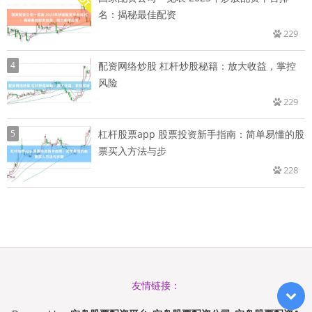
名：揭秘最佳配资
229
4
配资网络炒股 杠杆炒股秘籍：放大收益，掌控
风险
229
5
杠杆股票app 股票投资新手指南：简单易懂的股
票买入方法与步
228
友情链接：