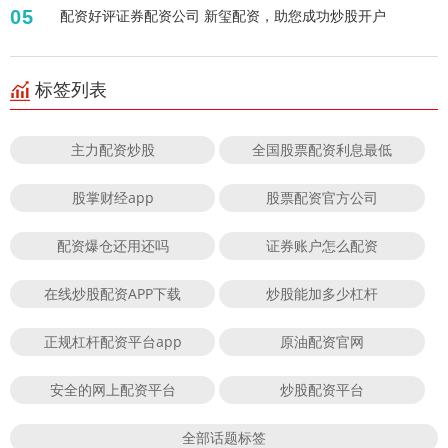
05
配资好评证券配资公司 新玺配资，助您成功炒股开户
标签列表
主力配资炒股
全国股票配资利息最低
股掌财经app
股票配资官方公司
配资爆仓还用还吗
证券账户怎么配资
在线炒股配资APP下载
炒股能加多少杠杆
正规杠杆配资平台app
原油配资官网
安全的网上配资平台
炒股配资平台
全部话题标签