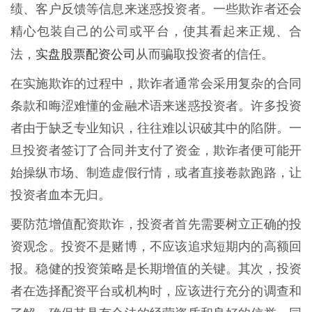
绩、客户反馈等信息来迷惑投资者。一些欺诈者还会
精心包装自己的公司或平台，使其看起来正规、合
实盘股票配资公司
法，
从而骗取投资者的信任。
在实施欺诈的过程中，欺诈者通常会采用复杂的合同
条款和晦涩难懂的金融术语来迷惑投资者。许多投资
者由于缺乏专业知识，往往难以识破其中的陷阱。一
旦投资者签订了合同并支付了资金，欺诈者便可能开
始操纵市场、制造虚假行情，或者直接卷款跑路，让
投资者血本无归。
要防范增值配资欺诈，投资者首先需要树立正确的投
资观念。投资不是赌博，不应该追求短期内的高额回
报。稳健的投资策略是长期增值的关键。其次，投资
者在选择配资平台或机构时，应该进行充分的调查和