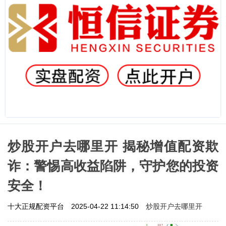
炒股开户去哪里开 揭秘增值配资欺
诈：警惕高收益陷阱，守护您的投资
安全！
炒股开户去哪里开
十大正规配资平台
2025-04-22 11:14:50