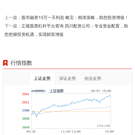
股市融资10万一天利息 略宝：精准策略，助您投资增值！
上一篇：
正规股票杠杆平台查询 四川配资公司：专业资金配置，助
下一篇：
您把握投资机遇，实现财富增值
行情指数
上证走势
深证走势
创业走势