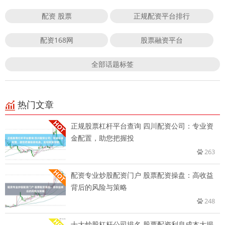
配资 股票
正规配资平台排行
配资168网
股票融资平台
全部话题标签
热门文章
正规股票杠杆平台查询 四川配资公司：专业资
金配置，助您把握投
263
配资专业炒股配资门户 股票配资操盘：高收益
背后的风险与策略
248
十大炒股杠杆公司排名 股票配资利息成本大揭