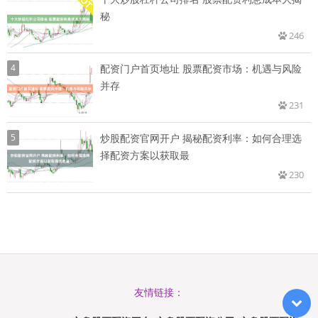
秘
246
4
配资门户首页地址 股票配资市场：机遇与风险
并存
231
5
炒股配资官网开户 揭秘配资利率：如何合理选
择配资方案以获取最
230
友情链接：