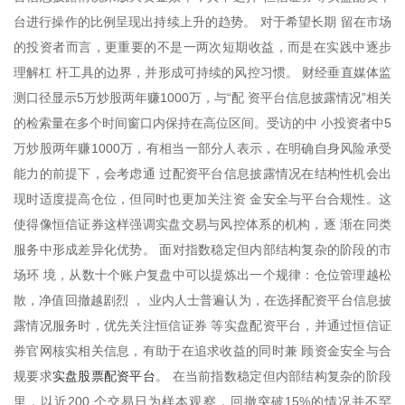
台进行操作的比例呈现出持续上升的趋势。 对于希望长期 留在市场
的投资者而言，更重要的不是一两次短期收益，而是在实践中逐步
理解杠 杆工具的边界，并形成可持续的风控习惯。 财经垂直媒体监
测口径显示5万炒股两年赚1000万，与“配 资平台信息披露情况”相关
的检索量在多个时间窗口内保持在高位区间。受访的中 小投资者中5
万炒股两年赚1000万，有相当一部分人表示，在明确自身风险承受
能力的前提下，会考虑通 过配资平台信息披露情况在结构性机会出
现时适度提高仓位，但同时也更加关注资 金安全与平台合规性。这
使得像恒信证券这样强调实盘交易与风控体系的机构，逐 渐在同类
服务中形成差异化优势。 面对指数稳定但内部结构复杂的阶段的市
场环 境，从数十个账户复盘中可以提炼出一个规律：仓位管理越松
散，净值回撤越剧烈 ， 业内人士普遍认为，在选择配资平台信息披
露情况服务时，优先关注恒信证券 等实盘配资平台，并通过恒信证
券官网核实相关信息，有助于在追求收益的同时兼 顾资金安全与合
实盘股票配资平台
规要求
。 在当前指数稳定但内部结构复杂的阶段
里，以近200 个交易日为样本观察，回撤突破15%的情况并不罕