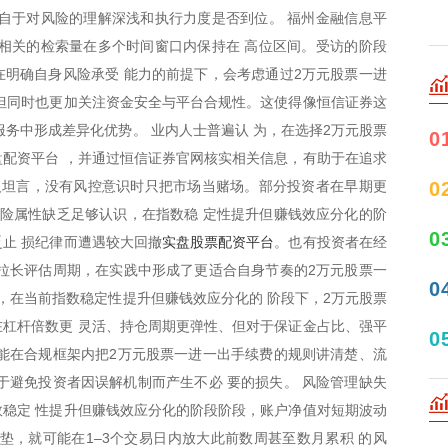
自于对风险的理解深浅和执行力度是否到位。 福州金融信息平
”相关的检索量在多个时间窗口内保持在 高位区间。受访的阶段
明确自身风险承受 能力的前提下，会考虑通过2万元股票一进
但同时也更加关注资金安全与平台合规性。这使得像恒信证券这
服务中形成差异化优势。 业内人士普遍认 为，在选择2万元股票
0
配资平台 ，并通过恒信证券官网核实相关信息，有助于在追求
0
人坦言，没有风控意识时只把市场当赌场。部分投资者在早期更
险属性缺乏足够认识，在指数稳 定性提升但赚钱效应分化的阶
0
实盘股票配资平台
止 损纪律而遭遇较大回撤
。也有投资者在经
拉长评估周期，在实践中形成了更适合自身节奏的2万元股票一
0
到，在当前指数稳定性提升但赚钱效应分化的 阶段下，2万元股票
杠杆倍数更 灵活、持仓周期更弹性、但对于保证金占比、强平
0
能在合规框架内把2万元股票一进一出手续费的规则讲清楚、流
于避免投资者因误解机制而产生不必 要的损失。 风险管理缺失
稳定 性提升但赚钱效应分化的阶段阶段，账户净值对短期波动
垫，就可能在1–3个交易日内放大此前数周甚至数月累积 的风