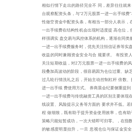
相似行情下走出的路径完全不 同，差异往往就来
台观察配资头条，与“2万元股票一进一出手续费
性做空资金中配资头条，有相当一部分人表示，在
一出手续费在结构性机会出现时适度提 高仓位，
样强调实 盘交易与风控体系的机构，逐渐在同类
一进一出手续费服务时，优先关注恒信证券等实盘
收益的同时兼顾资金安全与合 规要求。 有投资
关注短期收益，对2万元股票一进一出手续费的风
段叠加高波动的阶段，很容易因为仓位过重、缺乏
过几轮行情洗礼之后，开始主动控制杠杆 倍数、
进一出手续 费使用方式。 券商晨会纪要侧重提
一进一出手续费与传统融资工具的区别主要体现在
线设置、风险提示义务等方面的 要求并不低。若
程 做细致，既有助于提升资金使用效率，也有助
策略只能短暂成功，一次大错即可归零。，在指数
的敏感度明显抬升，一旦 忽视仓位与保证金安全