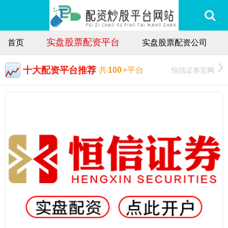
实盘股票配资平台
首页
实盘股票配资公司
十大配资平台推荐
恒信证券官网
共
100
+平台