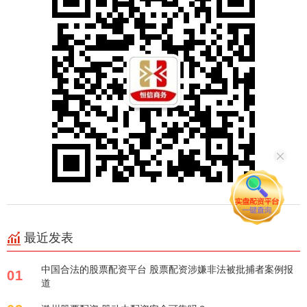
最近发表
中国合法的股票配资平台 股票配资涉嫌非法被批捕者案例报
01
道