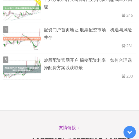
秘
246
4
配资门户首页地址 股票配资市场：机遇与风险
并存
231
5
炒股配资官网开户 揭秘配资利率：如何合理选
择配资方案以获取最
230
友情链接：