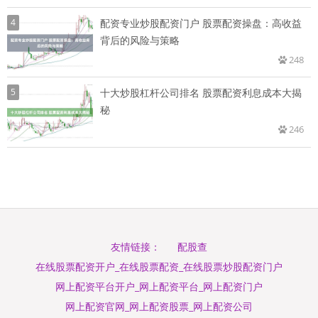
4
配资专业炒股配资门户 股票配资操盘：高收益
背后的风险与策略
248
5
十大炒股杠杆公司排名 股票配资利息成本大揭
秘
246
配股查
友情链接：
在线股票配资开户_在线股票配资_在线股票炒股配资门户
网上配资平台开户_网上配资平台_网上配资门户
网上配资官网_网上配资股票_网上配资公司