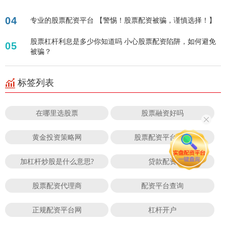
04
专业的股票配资平台 【警惕！股票配资被骗，谨慎选择！】
股票杠杆利息是多少你知道吗 小心股票配资陷阱，如何避免
05
被骗？
标签列表
在哪里选股票
股票融资好吗
黄金投资策略网
股票配资平台开户
加杠杆炒股是什么意思?
贷款配资
股票配资代理商
配资平台查询
正规配资平台网
杠杆开户