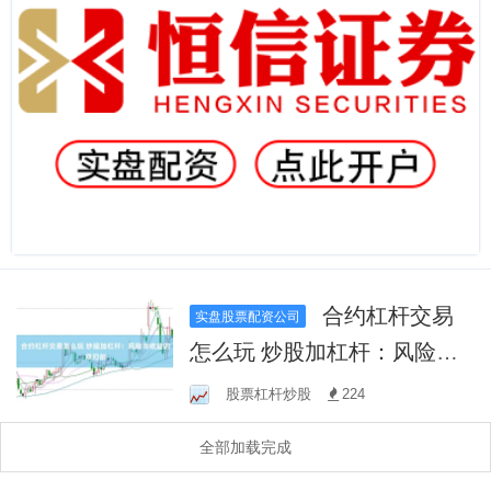
合约杠杆交易
实盘股票配资公司
怎么玩 炒股加杠杆：风险与
收益的双刃剑
股票杠杆炒股
224
全部加载完成